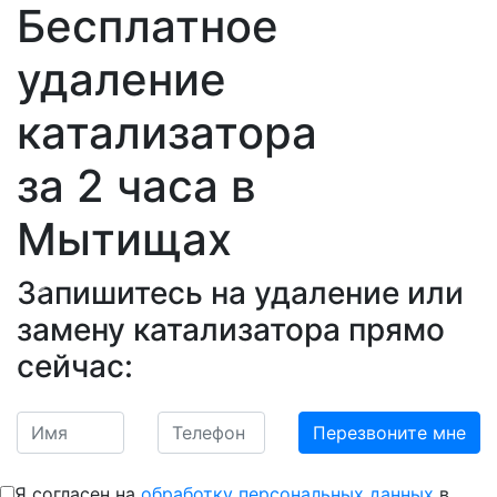
Бесплатное
удаление
катализатора
за 2 часа
в
Мытищах
Запишитесь на удаление или
Previous
Nex
замену катализатора прямо
сейчас:
Я согласен на
обработку персональных данных
в