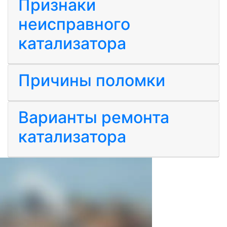
Признаки
неисправного
катализатора
Причины поломки
Варианты ремонта
катализатора